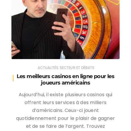
ACTUALITÉS SECTEUR ET DÉBATS
Les meilleurs casinos en ligne pour les
joueurs américains
Aujourd’hui, il existe plusieurs casinos qui
offrent leurs services à des milliers
d’américains. Ceux-ci jouent
quotidiennement pour le plaisir de gagner
et de se faire de l’argent. Trouvez