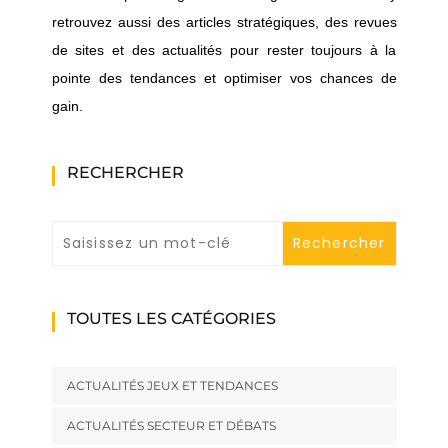
retrouvez aussi des articles stratégiques, des revues
de sites et des actualités pour rester toujours à la
pointe des tendances et optimiser vos chances de
gain.
RECHERCHER
TOUTES LES CATÉGORIES
ACTUALITÉS JEUX ET TENDANCES
ACTUALITÉS SECTEUR ET DÉBATS