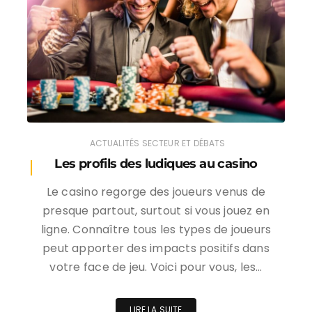
ACTUALITÉS SECTEUR ET DÉBATS
Les profils des ludiques au casino
Le casino regorge des joueurs venus de
presque partout, surtout si vous jouez en
ligne. Connaître tous les types de joueurs
peut apporter des impacts positifs dans
votre face de jeu. Voici pour vous, les…
LIRE LA SUITE