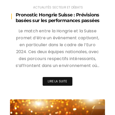
ACTUALITÉS SECTEUR ET DÉBATS
Pronostic Hongrie Suisse : Prévisions
basées sur les performances passées
Le match entre la Hongrie et la Suisse
promet d’être un événement captivant,
en particulier dans le cadre de l’Euro
2024. Ces deux équipes nationales, avec
des parcours respectifs intéressants,
s’affrontent dans un environnement où…
LIRE LA SUITE