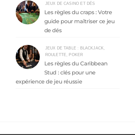
JEUX DE CASINO ET DÉS
Les règles du craps : Votre
guide pour maîtriser ce jeu
de dés
JEUX DE TABLE : BLACKJACK,
ROULETTE, POKER
Les règles du Caribbean
Stud : clés pour une
expérience de jeu réussie