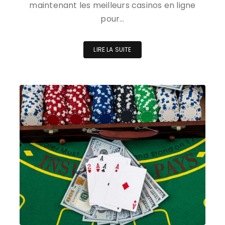
maintenant les meilleurs casinos en ligne
pour…
LIRE LA SUITE