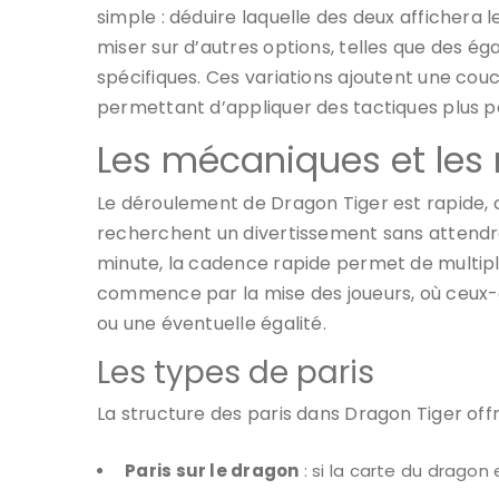
simple : déduire laquelle des deux affichera 
miser sur d’autres options, telles que des é
spécifiques. Ces variations ajoutent une cou
permettant d’appliquer des tactiques plus p
Les mécaniques et les 
Le déroulement de Dragon Tiger est rapide, c
recherchent un divertissement sans attendre
minute, la cadence rapide permet de multipl
commence par la mise des joueurs, où ceux-ci 
ou une éventuelle égalité.
Les types de paris
La structure des paris dans Dragon Tiger offr
Paris sur le dragon
: si la carte du dragon 