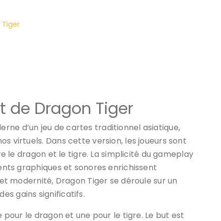
 Tiger
 de Dragon Tiger
ne d’un jeu de cartes traditionnel asiatique,
s virtuels. Dans cette version, les joueurs sont
tre le dragon et le tigre. La simplicité du gameplay
ments graphiques et sonores enrichissent
n et modernité, Dragon Tiger se déroule sur un
s gains significatifs.
e pour le dragon et une pour le tigre. Le but est