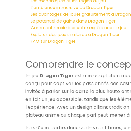
Les mécaniques et les règles du jeu
L’ambiance immersive de Dragon Tiger
Les avantages de jouer gratuitement à Dragon
Le potentiel de gains dans Dragon Tiger
Comment maximiser votre expérience de jeu
Explorez des jeux similaires à Dragon Tiger
FAQ sur Dragon Tiger
Comprendre le concept
Le jeu
Dragon Tiger
est une adaptation moder
conçu pour captiver les passionnés des casino
invités à parier sur la carte la plus haute en
en fait un jeu accessible, tandis que les élé
l’expérience. Avec un design alliant traditio
plateau animé où chaque pari peut mener à de
Lors d’une partie, deux cartes sont tirées, un