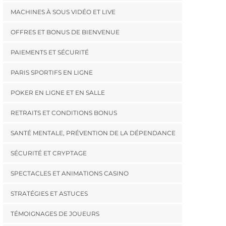
MACHINES À SOUS VIDÉO ET LIVE
OFFRES ET BONUS DE BIENVENUE
PAIEMENTS ET SÉCURITÉ
PARIS SPORTIFS EN LIGNE
POKER EN LIGNE ET EN SALLE
RETRAITS ET CONDITIONS BONUS
SANTÉ MENTALE, PRÉVENTION DE LA DÉPENDANCE
SÉCURITÉ ET CRYPTAGE
SPECTACLES ET ANIMATIONS CASINO
STRATÉGIES ET ASTUCES
TÉMOIGNAGES DE JOUEURS