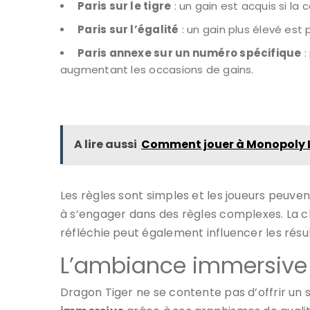
Paris sur le tigre
: un gain est acquis si la
Paris sur l’égalité
: un gain plus élevé est 
Paris annexe sur un numéro spécifique
:
augmentant les occasions de gains.
A lire aussi
Comment jouer à Monopoly Li
Les règles sont simples et les joueurs peuve
à s’engager dans des règles complexes. La 
réfléchie peut également influencer les résul
L’ambiance immersive 
Dragon Tiger ne se contente pas d’offrir un 