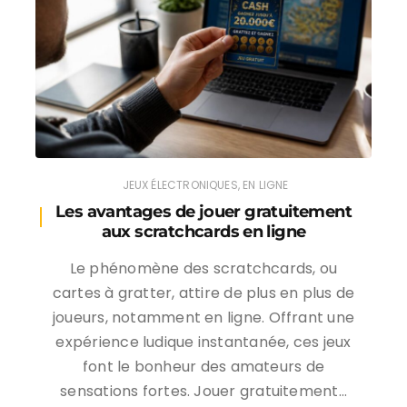
JEUX ÉLECTRONIQUES, EN LIGNE
Les avantages de jouer gratuitement
aux scratchcards en ligne
Le phénomène des scratchcards, ou
cartes à gratter, attire de plus en plus de
joueurs, notamment en ligne. Offrant une
expérience ludique instantanée, ces jeux
font le bonheur des amateurs de
sensations fortes. Jouer gratuitement…