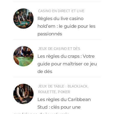
CASINO EN DIRECT ET LIVE
Règles du live casino
hold’em : le guide pour les
passionnés
JEUX DE CASINO ET DÉS
Les règles du craps : Votre
guide pour maîtriser ce jeu
de dés
JEUX DE TABLE : BLACKJACK,
ROULETTE, POKER
Les règles du Caribbean
Stud : clés pour une