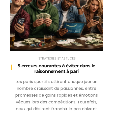
STRATÉGIES ET ASTUCES
5 erreurs courantes à éviter dans le
raisonnement à pari
Les paris sportifs attirent chaque jour un
nombre croissant de passionnés, entre
promesses de gains rapides et émotions
vécues lors des compétitions. Toutefois,
ceux qui désirent franchir le pas doivent