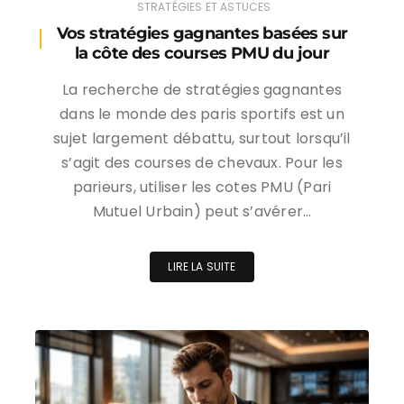
STRATÉGIES ET ASTUCES
Vos stratégies gagnantes basées sur
la côte des courses PMU du jour
La recherche de stratégies gagnantes
dans le monde des paris sportifs est un
sujet largement débattu, surtout lorsqu’il
s’agit des courses de chevaux. Pour les
parieurs, utiliser les cotes PMU (Pari
Mutuel Urbain) peut s’avérer…
LIRE LA SUITE