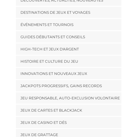
DÉCOUVERTES, ACTUALITÉS, NOUVEAUTÉS
DESTINATIONS DE JEUX ET VOYAGES
ÉVÉNEMENTS ET TOURNOIS
GUIDES DÉBUTANTS ET CONSEILS
HIGH-TECH ET JEUX D'ARGENT
HISTOIRE ET CULTURE DU JEU
INNOVATIONS ET NOUVEAUX JEUX
JACKPOTS PROGRESSIFS, GAINS RECORDS
JEU RESPONSABLE, AUTO-EXCLUSION VOLONTAIRE
JEUX DE CARTES ET BLACKJACK
JEUX DE CASINO ET DÉS
JEUX DE GRATTAGE