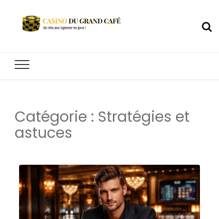
Casino Du Grand
Des infos pour augmenter vos gains
Café
Catégorie :
Stratégies et
astuces