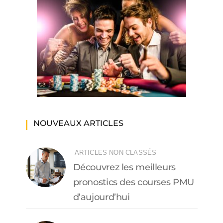
NOUVEAUX ARTICLES
ARTICLES NON CLASSÉS
Découvrez les meilleurs
pronostics des courses PMU
d’aujourd’hui