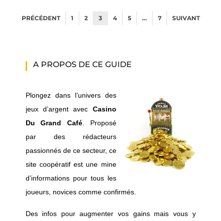
PRÉCÉDENT
1
2
3
4
5
…
7
SUIVANT
A PROPOS DE CE GUIDE
Plongez dans l’univers des
jeux d’argent avec
Casino
Du Grand Café
. Proposé
par des rédacteurs
passionnés de ce secteur, ce
site coopératif est une mine
d’informations pour tous les
joueurs, novices comme confirmés.
Des infos pour augmenter vos gains mais vous y