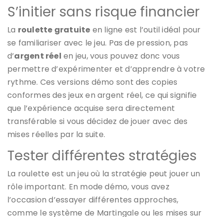
S’initier sans risque financier
La
roulette gratuite
en ligne est l’outil idéal pour
se familiariser avec le jeu. Pas de pression, pas
d’
argent réel
en jeu, vous pouvez donc vous
permettre d’expérimenter et d’apprendre à votre
rythme. Ces versions démo sont des copies
conformes des jeux en argent réel, ce qui signifie
que l’expérience acquise sera directement
transférable si vous décidez de jouer avec des
mises réelles par la suite.
Tester différentes stratégies
La roulette est un jeu où la stratégie peut jouer un
rôle important. En mode démo, vous avez
l’occasion d’essayer différentes approches,
comme le système de Martingale ou les mises sur