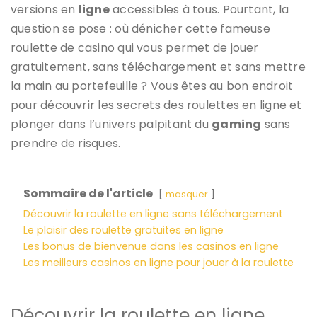
versions en
ligne
accessibles à tous. Pourtant, la
question se pose : où dénicher cette fameuse
roulette de casino qui vous permet de jouer
gratuitement, sans téléchargement et sans mettre
la main au portefeuille ? Vous êtes au bon endroit
pour découvrir les secrets des roulettes en ligne et
plonger dans l’univers palpitant du
gaming
sans
prendre de risques.
Sommaire de l'article
masquer
Découvrir la roulette en ligne sans téléchargement
Le plaisir des roulette gratuites en ligne
Les bonus de bienvenue dans les casinos en ligne
Les meilleurs casinos en ligne pour jouer à la roulette
Découvrir la roulette en ligne