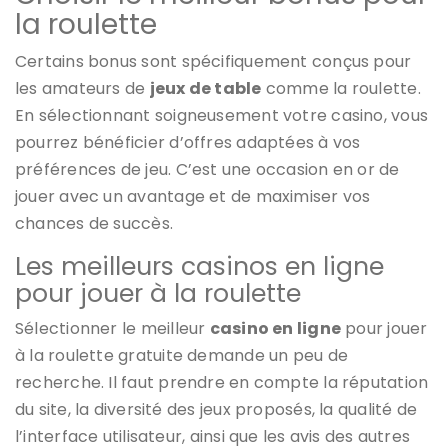
la roulette
Certains bonus sont spécifiquement conçus pour
les amateurs de
jeux de table
comme la roulette.
En sélectionnant soigneusement votre casino, vous
pourrez bénéficier d’offres adaptées à vos
préférences de jeu. C’est une occasion en or de
jouer avec un avantage et de maximiser vos
chances de succès.
Les meilleurs casinos en ligne
pour jouer à la roulette
Sélectionner le meilleur
casino en ligne
pour jouer
à la roulette gratuite demande un peu de
recherche. Il faut prendre en compte la réputation
du site, la diversité des jeux proposés, la qualité de
l’interface utilisateur, ainsi que les avis des autres