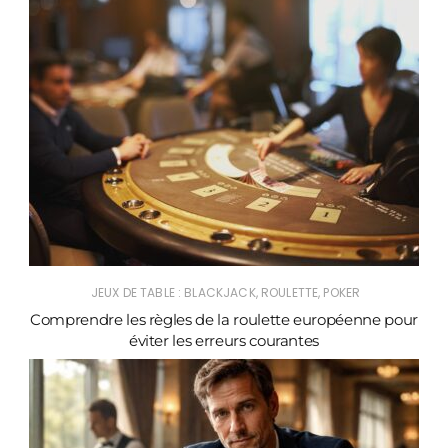
JEUX DE TABLE : BLACKJACK, ROULETTE, POKER
Comprendre les règles de la roulette européenne pour
éviter les erreurs courantes