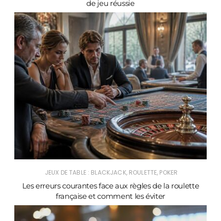
de jeu réussie
JEUX DE TABLE : BLACKJACK, ROULETTE, POKER
Les erreurs courantes face aux règles de la roulette
française et comment les éviter