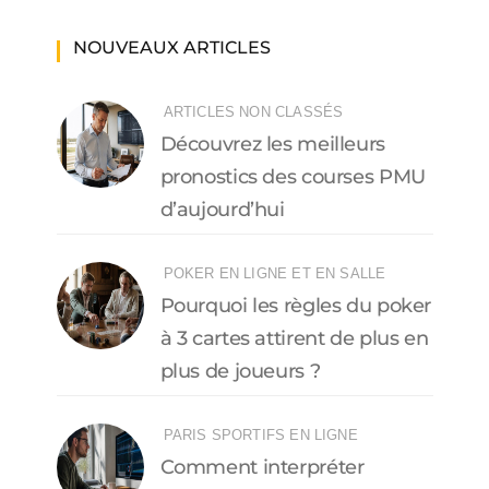
NOUVEAUX ARTICLES
ARTICLES NON CLASSÉS
Découvrez les meilleurs
pronostics des courses PMU
d’aujourd’hui
POKER EN LIGNE ET EN SALLE
Pourquoi les règles du poker
à 3 cartes attirent de plus en
plus de joueurs ?
PARIS SPORTIFS EN LIGNE
Comment interpréter