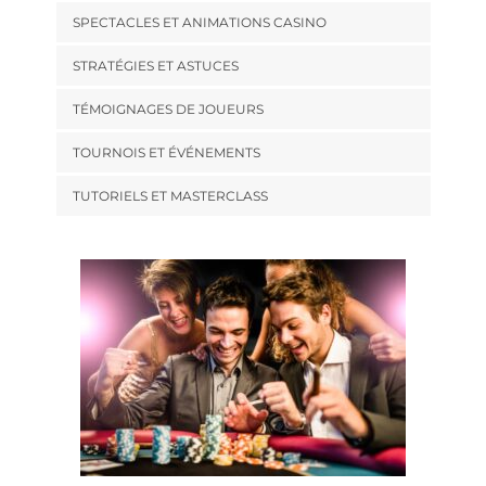
SPECTACLES ET ANIMATIONS CASINO
STRATÉGIES ET ASTUCES
TÉMOIGNAGES DE JOUEURS
TOURNOIS ET ÉVÉNEMENTS
TUTORIELS ET MASTERCLASS