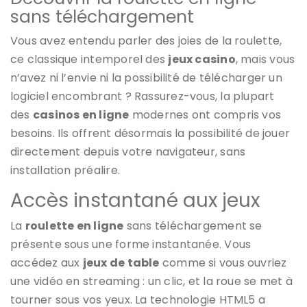
sans téléchargement
Vous avez entendu parler des joies de la roulette,
ce classique intemporel des
jeux casino
, mais vous
n’avez ni l’envie ni la possibilité de télécharger un
logiciel encombrant ? Rassurez-vous, la plupart
des
casinos en ligne
modernes ont compris vos
besoins. Ils offrent désormais la possibilité de jouer
directement depuis votre navigateur, sans
installation préalire.
Accès instantané aux jeux
La
roulette en ligne
sans téléchargement se
présente sous une forme instantanée. Vous
accédez aux
jeux de table
comme si vous ouvriez
une vidéo en streaming : un clic, et la roue se met à
tourner sous vos yeux. La technologie HTML5 a