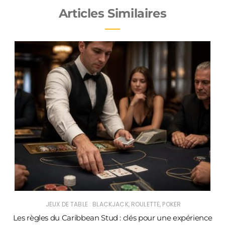
Articles Similaires
JEUX DE TABLE : BLACKJACK, ROULETTE, POKER
Les règles du Caribbean Stud : clés pour une expérience