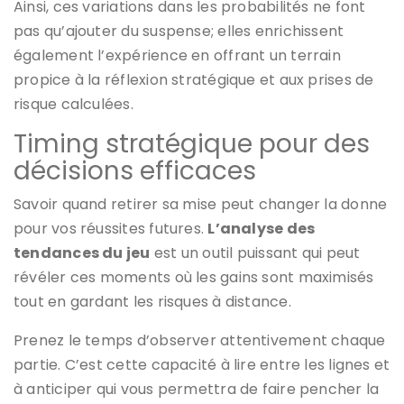
Ainsi, ces variations dans les probabilités ne font
pas qu’ajouter du suspense; elles enrichissent
également l’expérience en offrant un terrain
propice à la réflexion stratégique et aux prises de
risque calculées.
Timing stratégique pour des
décisions efficaces
Savoir quand retirer sa mise peut changer la donne
pour vos réussites futures.
L’analyse des
tendances du jeu
est un outil puissant qui peut
révéler ces moments où les gains sont maximisés
tout en gardant les risques à distance.
Prenez le temps d’observer attentivement chaque
partie. C’est cette capacité à lire entre les lignes et
à anticiper qui vous permettra de faire pencher la