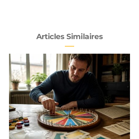
Articles Similaires