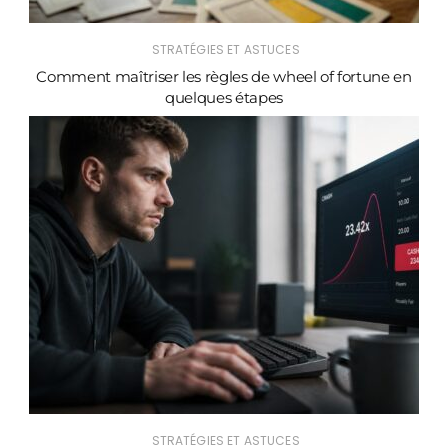
STRATÉGIES ET ASTUCES
Comment maîtriser les règles de wheel of fortune en
quelques étapes
STRATÉGIES ET ASTUCES