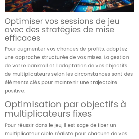
Optimiser vos sessions de jeu
avec des stratégies de mise
efficaces
Pour augmenter vos chances de profits, adoptez
une approche structurée de vos mises. La gestion
de votre bankroll et l’adaptation de vos objectifs
de multiplicateurs selon les circonstances sont des
éléments clés pour maintenir une trajectoire
positive.
Optimisation par objectifs à
multiplicateurs fixes
Pour réussir dans le jeu, il est sage de fixer un
multiplicateur cible réaliste pour chacune de vos