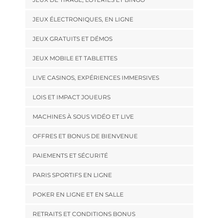
JEUX ÉLECTRONIQUES, EN LIGNE
JEUX GRATUITS ET DÉMOS
JEUX MOBILE ET TABLETTES
LIVE CASINOS, EXPÉRIENCES IMMERSIVES
LOIS ET IMPACT JOUEURS
MACHINES À SOUS VIDÉO ET LIVE
OFFRES ET BONUS DE BIENVENUE
PAIEMENTS ET SÉCURITÉ
PARIS SPORTIFS EN LIGNE
POKER EN LIGNE ET EN SALLE
RETRAITS ET CONDITIONS BONUS