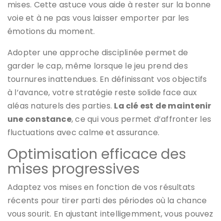
mises. Cette astuce vous aide à rester sur la bonne
voie et à ne pas vous laisser emporter par les
émotions du moment.
Adopter une approche disciplinée permet de
garder le cap, même lorsque le jeu prend des
tournures inattendues. En définissant vos objectifs
à l’avance, votre stratégie reste solide face aux
aléas naturels des parties.
La clé est de maintenir
une constance
, ce qui vous permet d’affronter les
fluctuations avec calme et assurance.
Optimisation efficace des
mises progressives
Adaptez vos mises en fonction de vos résultats
récents pour tirer parti des périodes où la chance
vous sourit. En ajustant intelligemment, vous pouvez