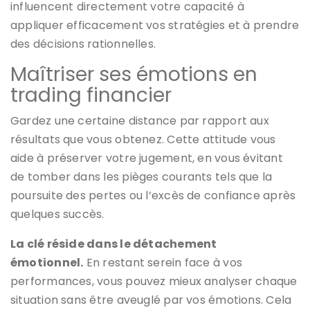
influencent directement votre capacité à
appliquer efficacement vos stratégies et à prendre
des décisions rationnelles.
Maîtriser ses émotions en
trading financier
Gardez une certaine distance par rapport aux
résultats que vous obtenez. Cette attitude vous
aide à préserver votre jugement, en vous évitant
de tomber dans les pièges courants tels que la
poursuite des pertes ou l’excès de confiance après
quelques succès.
La clé réside dans le détachement
émotionnel.
En restant serein face à vos
performances, vous pouvez mieux analyser chaque
situation sans être aveuglé par vos émotions. Cela